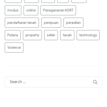
modus
online
Penagananan KDRT
pendaftaran tanah
penipuan
peradilan
Pidana
property
seller
tanah
technology
Violence