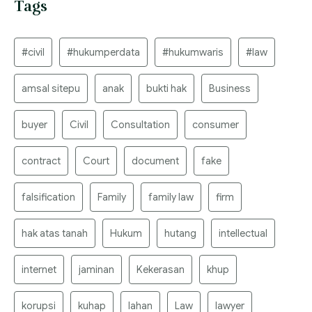
Tags
#civil
#hukumperdata
#hukumwaris
#law
amsal sitepu
anak
bukti hak
Business
buyer
Civil
Consultation
consumer
contract
Court
document
fake
falsification
Family
family law
firm
hak atas tanah
Hukum
hutang
intellectual
internet
jaminan
Kekerasan
khup
korupsi
kuhap
lahan
Law
lawyer