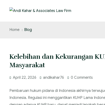
Home
Blog
Kelebihan dan Kekurangan KUH
Masyarakat
April 22, 2026
andikahar76
0 Comments
Pembaruan hukum pidana di Indonesia akhirnya terwuj
Indonesia. Regulasi ini menggantikan KUHP Lama Indones
dengan adanya KUHP baru, dapat menjadi langkah besa