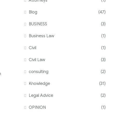
Attorneys
(1)
Blog
(47)
BUSINESS
(3)
Business Law
(1)
Civil
(1)
Civil Law
(3)
consulting
(2)
h
Knowledge
(31)
Legal Advice
(2)
OPINION
(1)