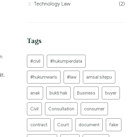
Technology Law
(2)
Tags
n
#civil
#hukumperdata
it.
#hukumwaris
#law
amsal sitepu
anak
bukti hak
Business
buyer
Civil
Consultation
consumer
contract
Court
document
fake