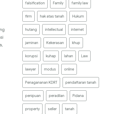
falsification
Family
family law
firm
hak atas tanah
Hukum
ang
hutang
intellectual
internet
si
jaminan
Kekerasan
khup
a,
korupsi
kuhap
lahan
Law
lawyer
modus
online
Penagananan KDRT
pendaftaran tanah
penipuan
peradilan
Pidana
property
seller
tanah