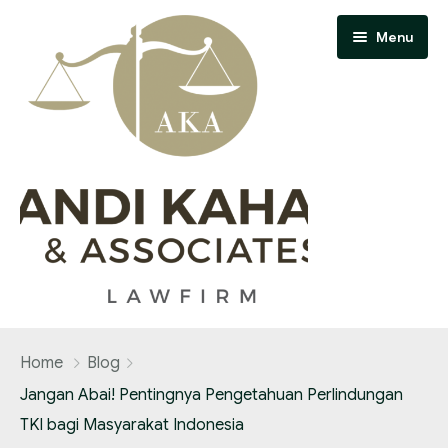
Menu
Home
Home
Blog
About Us
Jangan Abai! Pentingnya Pengetahuan Perlindungan
TKI bagi Masyarakat Indonesia
Contact Us
Our Team