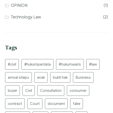
OPINION
(1)
Technology Law
(2)
Tags
#civil
#hukumperdata
#hukumwaris
#law
amsal sitepu
anak
bukti hak
Business
buyer
Civil
Consultation
consumer
contract
Court
document
fake