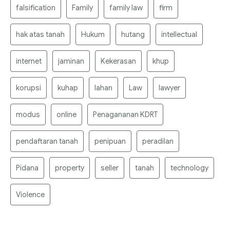
falsification
Family
family law
firm
hak atas tanah
Hukum
hutang
intellectual
internet
jaminan
Kekerasan
khup
korupsi
kuhap
lahan
Law
lawyer
modus
online
Penagananan KDRT
pendaftaran tanah
penipuan
peradilan
Pidana
property
seller
tanah
technology
Violence