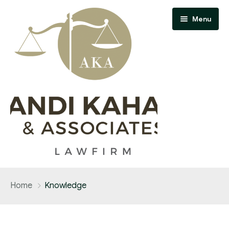
Menu
Home
Home
Knowledge
About Us
Contact Us
Our Team