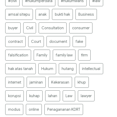
#civil
#hukumperdata
#hukumwaris
#law
amsal sitepu
anak
bukti hak
Business
buyer
Civil
Consultation
consumer
contract
Court
document
fake
falsification
Family
family law
firm
hak atas tanah
Hukum
hutang
intellectual
internet
jaminan
Kekerasan
khup
korupsi
kuhap
lahan
Law
lawyer
modus
online
Penagananan KDRT