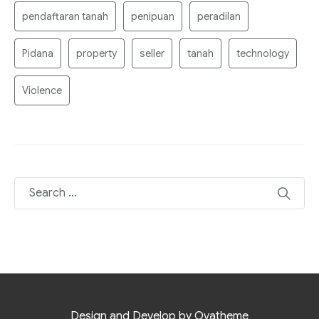
pendaftaran tanah
penipuan
peradilan
Pidana
property
seller
tanah
technology
Violence
Design and Develop by Ovatheme