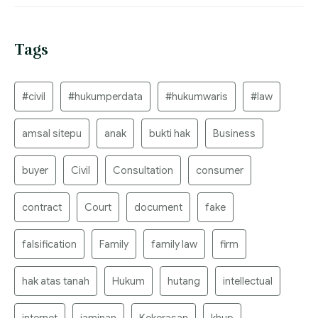
Tags
#civil
#hukumperdata
#hukumwaris
#law
amsal sitepu
anak
bukti hak
Business
buyer
Civil
Consultation
consumer
contract
Court
document
fake
falsification
Family
family law
firm
hak atas tanah
Hukum
hutang
intellectual