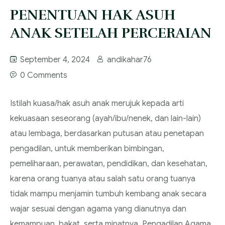
PENENTUAN HAK ASUH
FAQ
Services
ANAK SETELAH PERCERAIAN
Blog
September 4, 2024
andikahar76
0 Comments
Istilah kuasa/hak asuh anak merujuk kepada arti
kekuasaan seseorang (ayah/ibu/nenek, dan lain-lain)
atau lembaga, berdasarkan putusan atau penetapan
pengadilan, untuk memberikan bimbingan,
pemeliharaan, perawatan, pendidikan, dan kesehatan,
karena orang tuanya atau salah satu orang tuanya
tidak mampu menjamin tumbuh kembang anak secara
wajar sesuai dengan agama yang dianutnya dan
kemampuan, bakat, serta minatnya. Pengadilan Agama