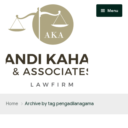
Menu
Home
Home
Archive by tag pengadilanagama
About Us
Contact Us
Our Team