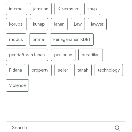
internet
jaminan
Kekerasan
khup
korupsi
kuhap
lahan
Law
lawyer
modus
online
Penagananan KDRT
pendaftaran tanah
penipuan
peradilan
Pidana
property
seller
tanah
technology
Violence