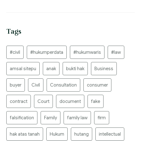
Tags
#civil
#hukumperdata
#hukumwaris
#law
amsal sitepu
anak
bukti hak
Business
buyer
Civil
Consultation
consumer
contract
Court
document
fake
falsification
Family
family law
firm
hak atas tanah
Hukum
hutang
intellectual