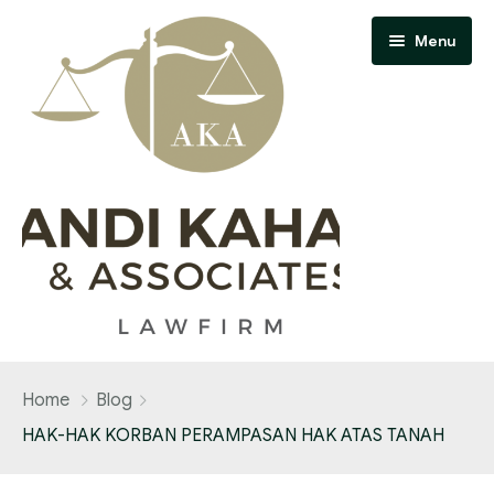
Menu
Home
Home
Blog
About Us
HAK-HAK KORBAN PERAMPASAN HAK ATAS TANAH
Contact Us
Our Team