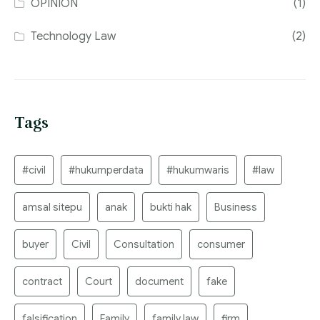
OPINION
(1)
Technology Law
(2)
Tags
#civil
#hukumperdata
#hukumwaris
#law
amsal sitepu
anak
bukti hak
Business
buyer
Civil
Consultation
consumer
contract
Court
document
fake
falsification
Family
family law
firm