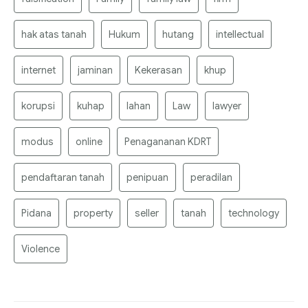
hak atas tanah
Hukum
hutang
intellectual
internet
jaminan
Kekerasan
khup
korupsi
kuhap
lahan
Law
lawyer
modus
online
Penagananan KDRT
pendaftaran tanah
penipuan
peradilan
Pidana
property
seller
tanah
technology
Violence