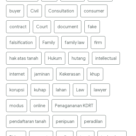
buyer
Civil
Consultation
consumer
contract
Court
document
fake
falsification
Family
family law
firm
hak atas tanah
Hukum
hutang
intellectual
internet
jaminan
Kekerasan
khup
korupsi
kuhap
lahan
Law
lawyer
modus
online
Penagananan KDRT
pendaftaran tanah
penipuan
peradilan