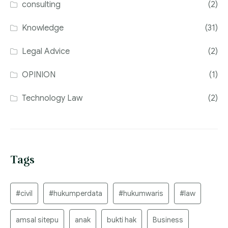
consulting
(2)
Knowledge
(31)
Legal Advice
(2)
OPINION
(1)
Technology Law
(2)
Tags
#civil
#hukumperdata
#hukumwaris
#law
amsal sitepu
anak
bukti hak
Business