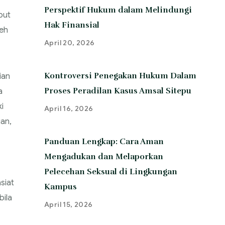
Perspektif Hukum dalam Melindungi
but
Hak Finansial
eh
April 20, 2026
Kontroversi Penegakan Hukum Dalam
ian
Proses Peradilan Kasus Amsal Sitepu
a
i
April 16, 2026
ian,
Panduan Lengkap: Cara Aman
Mengadukan dan Melaporkan
Pelecehan Seksual di Lingkungan
siat
Kampus
bila
April 15, 2026