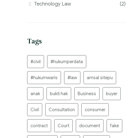
Technology Law
(2)
Tags
#civil
#hukumperdata
#hukumwaris
#law
amsal sitepu
anak
bukti hak
Business
buyer
Civil
Consultation
consumer
contract
Court
document
fake