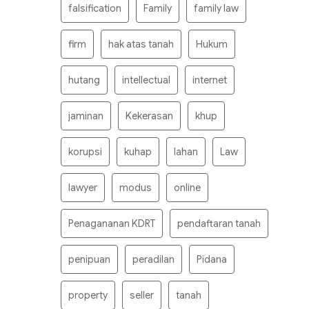
falsification
Family
family law
firm
hak atas tanah
Hukum
hutang
intellectual
internet
jaminan
Kekerasan
khup
korupsi
kuhap
lahan
Law
lawyer
modus
online
Penagananan KDRT
pendaftaran tanah
penipuan
peradilan
Pidana
property
seller
tanah