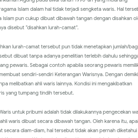
i Mahkamah Agung pada awal tahun 1990-an yang melarang
ma Islam dalam hal tidak terjadi sengketa waris. Hal terse
Islam pun cukup dibuat dibawah tangan dengan disahkan ol
ya disebut “disahkan lurah-camat”.
hkan lurah-camat tersebut pun tidak menetapkan jumlah/bag
rsebut dibuat tanpa adanya penelitian terlebih dahulu sehingg
eorang pewaris. Sebagai contoh apabila seorang pewaris memilik
at membuat sendiri-sendiri Keterangan Warisnya. Dengan demik
anpa melibatkan ahli waris lainnya. Kondisi ini mengakibatkan
is yang tumpang tindih tersebut.
aris untuk pribumi adalah tidak dilakukannya pengecekan wa
ahli waris dibuat secara dibawah tangan. Oleh karena itu, apa
secara diam-diam, hal tersebut tidak akan pernah diketahui