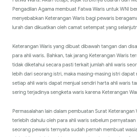
Fatwa Waris. Akan tetapi, sejak terbitnya edaran dar
Pengadilan Agama membuat Fatwa Waris untuk WNI beraga
menyebabkan Keterangan Waris bagi pewaris beragama 
lurah dan dikuatkan oleh camat setempat yang selanjutn
Keterangan Waris yang dibuat dibawah tangan dan disa
para ahli waris. Bahkan, tak jarang Keterangan Waris te
tidak diketahui secara pasti terkait jumlah ahli waris s
lebih dari seorang istri, maka masing-masing istri dap
setiap ahli waris dapat menjual sendiri harta ahli waris t
sering terjadinya sengketa waris karena Keterangan War
Permasalahan lain dalam pembuatan Surat Keterangan W
terlebih dahulu oleh para ahli waris sebelum pernyataan 
seorang pewaris ternyata sudah pernah membuat wasiat 