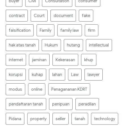
buyer
Civil
Consultation
consumer
contract
Court
document
fake
falsification
Family
family law
firm
hak atas tanah
Hukum
hutang
intellectual
internet
jaminan
Kekerasan
khup
korupsi
kuhap
lahan
Law
lawyer
modus
online
Penagananan KDRT
pendaftaran tanah
penipuan
peradilan
Pidana
property
seller
tanah
technology