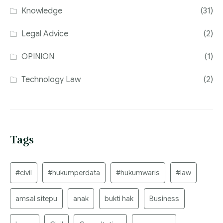
Knowledge
(31)
Legal Advice
(2)
OPINION
(1)
Technology Law
(2)
Tags
#civil
#hukumperdata
#hukumwaris
#law
amsal sitepu
anak
bukti hak
Business